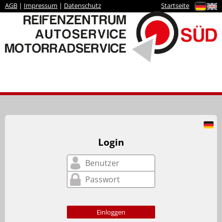
AGB
|
Impressum
|
Datenschutz
Startseite
Login
Einloggen