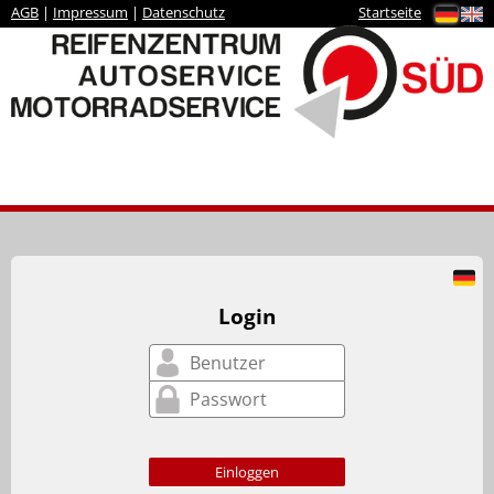
AGB
|
Impressum
|
Datenschutz
Startseite
Login
Einloggen